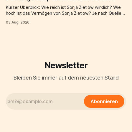
mischung aus erholung
Kurzer Überblick: Wie reich ist Sonja Zietlow wirklich? Wie
hoch ist das Vermögen von Sonja Zietlow? Je nach Quelle
und Berechnungsmethode wird ihr geschätztes Vermögen
03 Aug. 2026
auf etwa 6 Millionen Euro beziffert, einige Schätzungen
gehen sogar von bis zu 8 Millionen Euro aus. Den größten
Anteil an diesem Reichtum verdankt die
Newsletter
Bleiben Sie immer auf dem neuesten Stand
Abonnieren