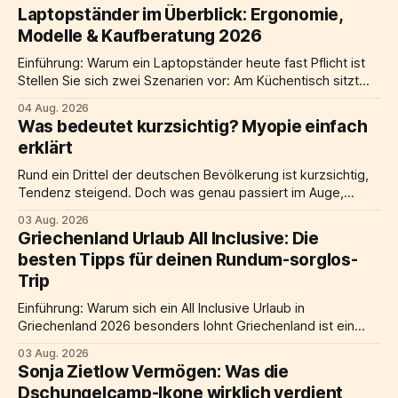
Laptopständer im Überblick: Ergonomie,
Modelle & Kaufberatung 2026
Einführung: Warum ein Laptopständer heute fast Pflicht ist
Stellen Sie sich zwei Szenarien vor: Am Küchentisch sitzt
jemand über einen flach liegenden laptop gebeugt, die
04 Aug. 2026
Schultern hochgezogen, der Nacken nach vorne geneigt.
Was bedeutet kurzsichtig? Myopie einfach
Am Schreibtisch nebenan steht ein Notebook auf einem
erklärt
laptop ständer, der Bildschirm befindet sich auf Augenhöhe,
davor eine
Rund ein Drittel der deutschen Bevölkerung ist kurzsichtig,
Tendenz steigend. Doch was genau passiert im Auge,
warum nimmt kurzsichtigkeit weltweit zu, und welche
03 Aug. 2026
Möglichkeiten der Korrektur gibt es? Dieser Artikel liefert
Griechenland Urlaub All Inclusive: Die
alle wichtigen Informationen: von der Definition über
besten Tipps für deinen Rundum-sorglos-
Ursachen und Symptome bis hin zu Behandlung, Risiken und
Trip
praktischen Alltagstipps. Kurze
Einführung: Warum sich ein All Inclusive Urlaub in
Griechenland 2026 besonders lohnt Griechenland ist ein
beliebtes Ziel für all inclusive urlaub in Europa, und das aus
03 Aug. 2026
gutem Grund. Türkises meer, eine jahrtausendealte
Sonja Zietlow Vermögen: Was die
geschichte, herzliche gastfreundschaft und eine küche, die
Dschungelcamp-Ikone wirklich verdient
weltweit begeistert: Kaum ein land bietet eine solche