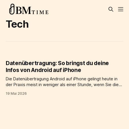
Tech
Datenübertragung: So bringst du deine
Infos von Android auf iPhone
Die Datenübertragung Android auf iPhone gelingt heute in
der Praxis meist in weniger als einer Stunde, wenn Sie die
passende Methode für Kontakte, Fotos und Messenger-
19 Mai 2026
Daten wählen. Beim Wechsel von Android zu iPhone ist
entscheidend, ob Sie den Umzug direkt beim iPhone-Setup
durchführen oder Daten später per Konto-