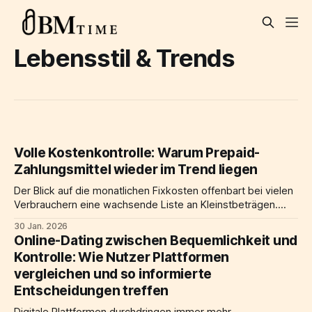
Lebensstil & Trends
Volle Kostenkontrolle: Warum Prepaid-
Zahlungsmittel wieder im Trend liegen
Der Blick auf die monatlichen Fixkosten offenbart bei vielen
Verbrauchern eine wachsende Liste an Kleinstbeträgen.
Streaming-Dienste, Software-Abonnements und digitale
30 Jan. 2026
Mitgliedschaften summieren sich schnell zu beträchtlichen
Online-Dating zwischen Bequemlichkeit und
Ausgaben. In einem wirtschaftlichen Umfeld, das von
Kontrolle: Wie Nutzer Plattformen
Inflation und Unsicherheit geprägt ist, suchen Haushalte und
vergleichen und so informierte
Einzelpersonen verstärkt nach Wegen, das eigene Budget
strikter
Entscheidungen treffen