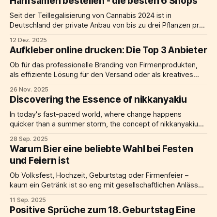
Hanfsamen bestellen - die besten 6 Shops
Umzugs reibungslos funktionieren. Professionelle Hilfe beim
Packen, Montieren von Möbeln und Einrichten von
Seit der Teillegalisierung von Cannabis 2024 ist in
Halteverbotszonen spart dabei Zeit und schont die Nerven.
Deutschland der private Anbau von bis zu drei Pflanzen pro
Der Markt
Erwachsenem unter gewissen Auflagen erlaubt. Damit dein
12 Dez. 2025
Start gelingt, haben wir den Markt für Cannabissamen genau
Aufkleber online drucken: Die Top 3 Anbieter
unter die Lupe genommen. Im Folgenden stellen wir dir
sechs Shops vor, bei denen du entsprechende
Ob für das professionelle Branding von Firmenprodukten,
als effiziente Lösung für den Versand oder als kreatives
Element im privaten Bereich – Aufkleber und Etiketten sind
26 Nov. 2025
so vielseitig wie kaum ein anderes Druckprodukt. Die
Discovering the Essence of nikkanyakiu
Qualität des Endprodukts hängt jedoch maßgeblich von der
Wahl der richtigen Druckerei ab. Wer heute Aufkleber online
In today's fast-paced world, where change happens
drucken
quicker than a summer storm, the concept of nikkanyakiu
stands out like a lighthouse on a foggy coast. It's not just
28 Sep. 2025
another buzzword thrown around in boardrooms or tech
Warum Bier eine beliebte Wahl bei Festen
conferences—oh no, nikkanyakiu is a thoughtful blend of
und Feiern ist
Ob Volksfest, Hochzeit, Geburtstag oder Firmenfeier –
kaum ein Getränk ist so eng mit gesellschaftlichen Anlässen
verbunden wie Bier. Es gilt als Symbol der Geselligkeit und
11 Sep. 2025
hat in vielen Kulturen eine lange Tradition. In Deutschland,
Positive Sprüche zum 18. Geburtstag Eine
aber auch weltweit, gehört Bier zu den meistkonsumierten