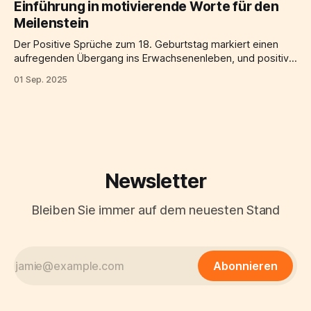
Einführung in motivierende Worte für den
Getränken bei Feierlichkeiten. Die Gründe dafür liegen
Meilenstein
sowohl
Der Positive Sprüche zum 18. Geburtstag markiert einen
aufregenden Übergang ins Erwachsenenleben, und positive
Sprüche zum 18. Geburtstag können diesen Moment noch
01 Sep. 2025
unvergesslicher machen. Sie spenden Trost, motivieren und
bringen ein Lächeln ins Gesicht. In diesem umfassenden
Artikel tauchen wir tief in die Welt der Positive Sprüche zum
18. Geburtstag
Newsletter
Bleiben Sie immer auf dem neuesten Stand
Abonnieren