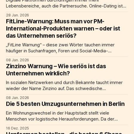
Digitale Plattformen durchdringen immer mehr
Lebensbereiche, auch die Partnersuche. Online-Dating ist
schon längst kein Nischendasein mehr beschieden, sondern
28 Jan. 2026
Bestandteil unserer modernen Alltagskultur geworden.
FitLine-Warnung: Muss man vor PM-
Immer mehr wächst allerdings auch der
International-Produkten warnen – oder ist
Orientierungsbedarf. Die Vielzahl an Angeboten, Funktionen
das Unternehmen seriös?
und Geschäftsmodellen macht es dem Einzelnen schwer,
hier noch fundierte Entscheidungen zu treffen. Gerade
„FitLine Warnung“ – diese zwei Wörter tauchen immer
häufiger in Suchanfragen, Foren und Social-Media-
Kommentaren auf. Aber was steckt dahinter? Geht es um
08 Jan. 2026
echte gesundheitliche Risiken? Um unseriöse
Zinzino Warnung – Wie seriös ist das
Werbeversprechen? Oder um Kritik am Geschäftsmodell
Unternehmen wirklich?
hinter der Marke? Und vor allem: Ist PM-International
(FitLine) ein seriöses Unternehmen – oder gibt es
In sozialen Netzwerken und durch Bekannte taucht immer
wieder der Name Zinzino auf. Das schwedische
Unternehmen verspricht mehr Gesundheit durch Omega-3-
08 Jan. 2026
Öle, Vitamine und sogar individuelle Bluttests – und bietet
Die 5 besten Umzugsunternehmen in Berlin
zugleich eine Geschäftsmöglichkeit für jene, die die
Produkte weiterempfehlen. Verbraucherschützer und
Ein Wohnungswechsel in der Hauptstadt stellt viele
skeptische Kunden stellen jedoch kritische Fragen: Handelt
Menschen vor logistische Herausforderungen. Da der
es sich
Berliner Wohnungsmarkt bei einem Umzug oft schnelles
16 Dez. 2025
Handeln erfordert, muss die Organisation des eigentlichen