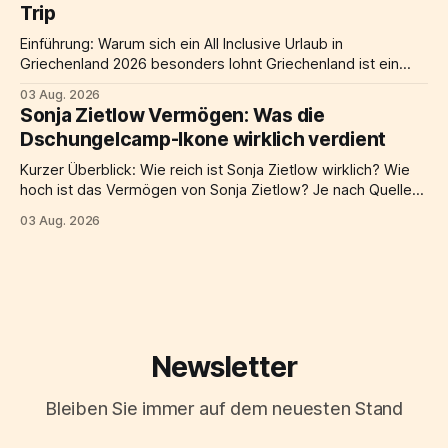
Trip
praktischen Alltagstipps. Kurze
Einführung: Warum sich ein All Inclusive Urlaub in
Griechenland 2026 besonders lohnt Griechenland ist ein
beliebtes Ziel für all inclusive urlaub in Europa, und das aus
03 Aug. 2026
gutem Grund. Türkises meer, eine jahrtausendealte
Sonja Zietlow Vermögen: Was die
geschichte, herzliche gastfreundschaft und eine küche, die
Dschungelcamp-Ikone wirklich verdient
weltweit begeistert: Kaum ein land bietet eine solche
mischung aus erholung
Kurzer Überblick: Wie reich ist Sonja Zietlow wirklich? Wie
hoch ist das Vermögen von Sonja Zietlow? Je nach Quelle
und Berechnungsmethode wird ihr geschätztes Vermögen
03 Aug. 2026
auf etwa 6 Millionen Euro beziffert, einige Schätzungen
gehen sogar von bis zu 8 Millionen Euro aus. Den größten
Anteil an diesem Reichtum verdankt die
Newsletter
Bleiben Sie immer auf dem neuesten Stand