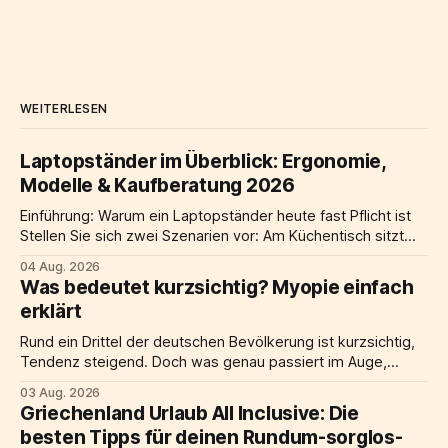
WEITERLESEN
Laptopständer im Überblick: Ergonomie,
Modelle & Kaufberatung 2026
Einführung: Warum ein Laptopständer heute fast Pflicht ist
Stellen Sie sich zwei Szenarien vor: Am Küchentisch sitzt
jemand über einen flach liegenden laptop gebeugt, die
04 Aug. 2026
Schultern hochgezogen, der Nacken nach vorne geneigt.
Was bedeutet kurzsichtig? Myopie einfach
Am Schreibtisch nebenan steht ein Notebook auf einem
erklärt
laptop ständer, der Bildschirm befindet sich auf Augenhöhe,
davor eine
Rund ein Drittel der deutschen Bevölkerung ist kurzsichtig,
Tendenz steigend. Doch was genau passiert im Auge,
warum nimmt kurzsichtigkeit weltweit zu, und welche
03 Aug. 2026
Möglichkeiten der Korrektur gibt es? Dieser Artikel liefert
Griechenland Urlaub All Inclusive: Die
alle wichtigen Informationen: von der Definition über
besten Tipps für deinen Rundum-sorglos-
Ursachen und Symptome bis hin zu Behandlung, Risiken und