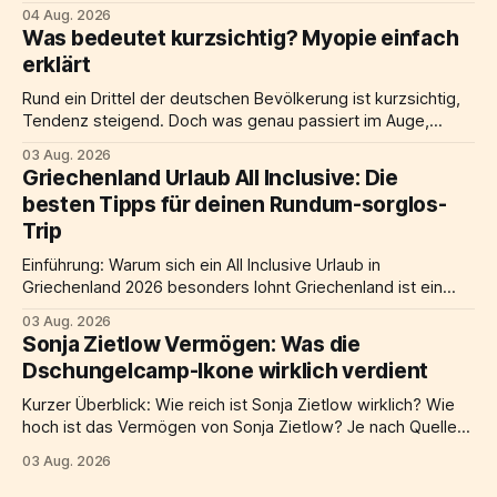
jemand über einen flach liegenden laptop gebeugt, die
04 Aug. 2026
Schultern hochgezogen, der Nacken nach vorne geneigt.
Was bedeutet kurzsichtig? Myopie einfach
Am Schreibtisch nebenan steht ein Notebook auf einem
erklärt
laptop ständer, der Bildschirm befindet sich auf Augenhöhe,
davor eine
Rund ein Drittel der deutschen Bevölkerung ist kurzsichtig,
Tendenz steigend. Doch was genau passiert im Auge,
warum nimmt kurzsichtigkeit weltweit zu, und welche
03 Aug. 2026
Möglichkeiten der Korrektur gibt es? Dieser Artikel liefert
Griechenland Urlaub All Inclusive: Die
alle wichtigen Informationen: von der Definition über
besten Tipps für deinen Rundum-sorglos-
Ursachen und Symptome bis hin zu Behandlung, Risiken und
Trip
praktischen Alltagstipps. Kurze
Einführung: Warum sich ein All Inclusive Urlaub in
Griechenland 2026 besonders lohnt Griechenland ist ein
beliebtes Ziel für all inclusive urlaub in Europa, und das aus
03 Aug. 2026
gutem Grund. Türkises meer, eine jahrtausendealte
Sonja Zietlow Vermögen: Was die
geschichte, herzliche gastfreundschaft und eine küche, die
Dschungelcamp-Ikone wirklich verdient
weltweit begeistert: Kaum ein land bietet eine solche
mischung aus erholung
Kurzer Überblick: Wie reich ist Sonja Zietlow wirklich? Wie
hoch ist das Vermögen von Sonja Zietlow? Je nach Quelle
und Berechnungsmethode wird ihr geschätztes Vermögen
03 Aug. 2026
auf etwa 6 Millionen Euro beziffert, einige Schätzungen
gehen sogar von bis zu 8 Millionen Euro aus. Den größten