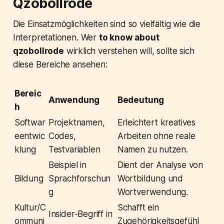
Qzobollrode
Die Einsatzmöglichkeiten sind so vielfältig wie die
Interpretationen. Wer
to know about
qzobollrode
wirklich verstehen will, sollte sich
diese Bereiche ansehen:
Bereic
Anwendung
Bedeutung
h
Softwar
Projektnamen,
Erleichtert kreatives
eentwic
Codes,
Arbeiten ohne reale
klung
Testvariablen
Namen zu nutzen.
Beispiel in
Dient der Analyse von
Bildung
Sprachforschun
Wortbildung und
g
Wortverwendung.
Kultur/C
Schafft ein
Insider-Begriff in
ommuni
Zugehörigkeitsgefühl