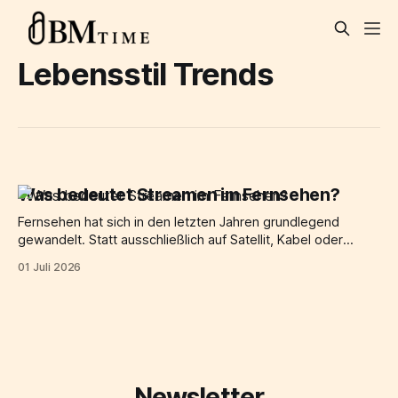
Lebensstil Trends
Was bedeutet Streamen im Fernsehen?
Fernsehen hat sich in den letzten Jahren grundlegend
gewandelt. Statt ausschließlich auf Satellit, Kabel oder
Antenne zu setzen, empfangen immer mehr menschen ihre
01 Juli 2026
Lieblingsinhalte direkt über das internet. Genau das meint
der begriff „streamen im Fernsehen": filme, serien, Live-TV,
mediatheken, musik und web tv werden über eine
internetverbindung
Newsletter