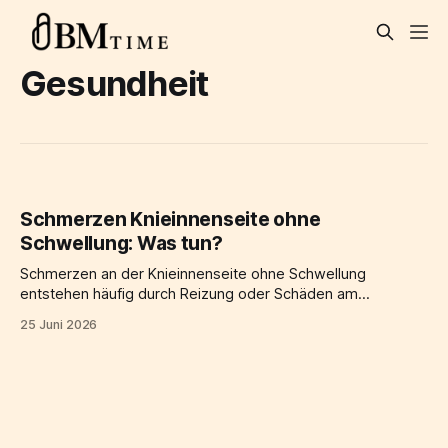
Gesundheit
Schmerzen Knieinnenseite ohne
Schwellung: Was tun?
Schmerzen an der Knieinnenseite ohne Schwellung
entstehen häufig durch Reizung oder Schäden am
Innenmeniskus, am Innenband oder am Knorpel, auch wenn
25 Juni 2026
äußerlich nichts zu sehen ist. Typisch ist die Alltagssituation,
dass das Knie beim Treppensteigen, beim Aufstehen aus
dem Stuhl oder nach einem längeren Spaziergang innen
sticht, ohne dass das