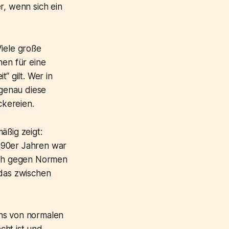
r, wenn sich ein
Viele große
en für eine
“ gilt. Wer in
genau diese
ckereien.
äßig zeigt:
990er Jahren war
sich gegen Normen
 das zwischen
ans von normalen