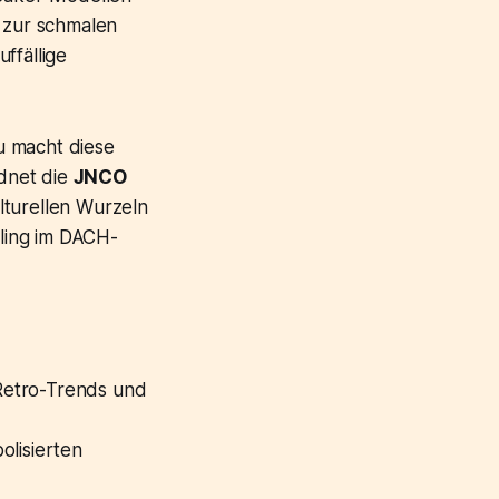
t zur schmalen
ffällige
u macht diese
dnet die
JNCO
lturellen Wurzeln
ling im DACH-
Retro-Trends und
olisierten