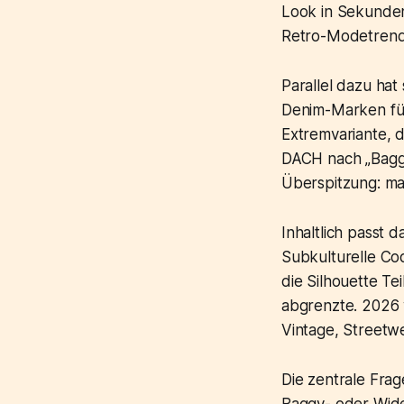
Look in Sekunden.
Retro-Modetrend
Parallel dazu hat
Denim-Marken füh
Extremvariante, d
DACH nach „Baggy
Überspitzung: max
Inhaltlich passt 
Subkulturelle Co
die Silhouette T
abgrenzte. 2026 w
Vintage, Streetw
Die zentrale Fra