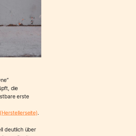
One“
pft, die
astbare erste
Herstellerseite)
.
ll deutlich über