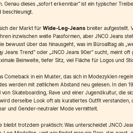
 Genau dieses „sofort erkennbar“ ist ein typischer Treibe
 beschleunigt.
 sich der Markt für
Wide-Leg-Jeans
breiter aufgestellt. 
ren inzwischen weite Passformen, aber JNCO Jeans steh
ie bewusst über das hinausgeht, was im Büroalltag als „weit
 Jeans Trend“ oder „JNCO Jeans 90er“ sucht, meint oft 
imale Beinweite, tiefer Sitz, viel Fläche für Logos und Sti
das Comeback in ein Muster, das sich in Modezyklen regelm
des werden mit zeitlichem Abstand neu gelesen. In den 1
eil von Skateboarding, Rave und einer Jugendkultur, die 
ird derselbe Look oft als kuratiertes Outfit verstanden,
ear und Gender-neutraler Mode vermittelt.
ge bleibt trotzdem praktisch: Was unterscheidet JNCO Je