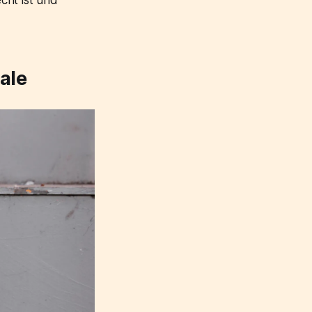
cht ist und
ale