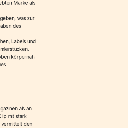
ebten Marke als
egeben, was zur
gaben des
chen, Labels und
mmlerstücken.
: oben körpernah
hes
gazinen als an
lip mit stark
vermittelt den