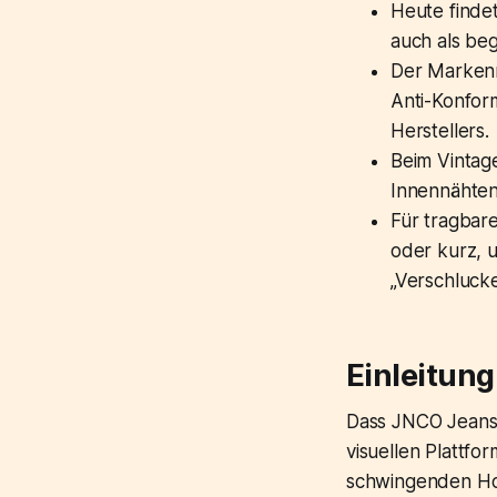
Heute finde
auch als be
Der Markenn
Anti-Konfor
Herstellers.
Beim Vintage
Innennähten
Für tragbare
oder kurz, 
„Verschlucke
Einleitung
Dass JNCO Jeans 
visuellen Plattfo
schwingenden Ho