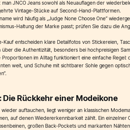
t man JNCO Jeans sowohl als Neuauflagen der wiederbel
gehrte Vintage-Stücke auf Second-Hand-Plattformen.
ame wird häufig als „Judge None Choose One“ wiederg
mismus-Haltung der Marke passt; prüfen Sie dazu die An
-Kauf entscheiden klare Detailfotos von Stickereien, Tas
 über die Authentizität, besonders bei hochpreisigen Sa
 Proportionen im Alltag funktioniert eine einfache Regel
unten weit, und Schuhe mit sichtbarer Sohle gegen optisc
n“.
: Die Rückkehr einer Modeikone
wieder auftauchen, liegt weniger an klassischen Modema
rmen, auf denen Wiedererkennbarkeit zählt. Ein einzelner C
senbeinen, großen Back-Pockets und markanten Nähten 