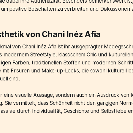
 sie dabei ihre Authentizität. Besonders bemerkenswert ist,
, um positive Botschaften zu verbreiten und Diskussionen
sthetik von Chani Inéz Afia
kmal von Chani Inéz Afia ist ihr ausgeprägter Modegeschmac
s modernem Streetstyle, klassischem Chic und kulturellen
fälligen Farben, traditionellen Stoffen und modernen Schnit
ie mit Frisuren und Make-up-Looks, die sowohl kulturell 
ell sind.
t nur eine visuelle Aussage, sondern auch ein Ausdruck von 
. Sie vermittelt, dass Schönheit nicht den gängigen Nor
ss sie durch Individualität, Geschichte und Selbstliebe en