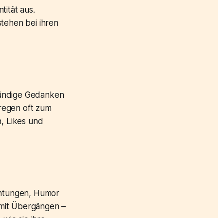
tität aus.
tehen bei ihren
gründige Gedanken
 regen oft zum
, Likes und
achtungen, Humor
t mit Übergängen –