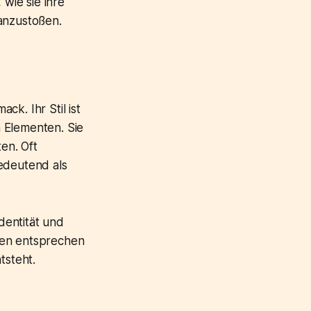
 wie sie ihre
 anzustoßen.
k. Ihr Stil ist
 Elementen. Sie
ten. Oft
bedeutend als
Identität und
men entsprechen
tsteht.