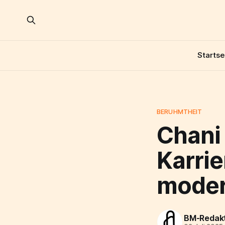
Startse
BERUHMTHEIT
Chani 
Karrie
moder
BM-Redak