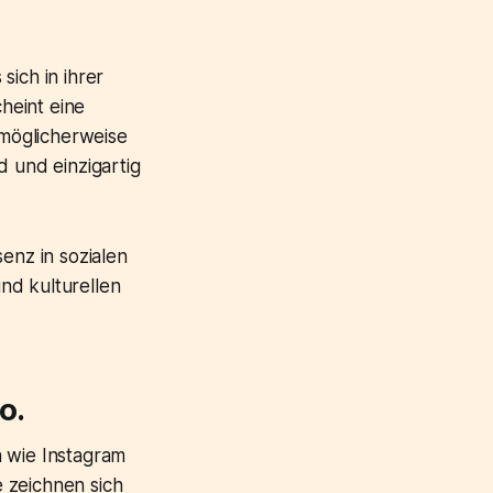
sich in ihrer
cheint eine
 möglicherweise
d und einzigartig
enz in sozialen
und kulturellen
o.
n wie Instagram
e zeichnen sich