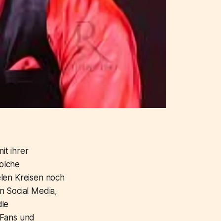
it ihrer
solche
elen Kreisen noch
n Social Media,
die
 Fans und