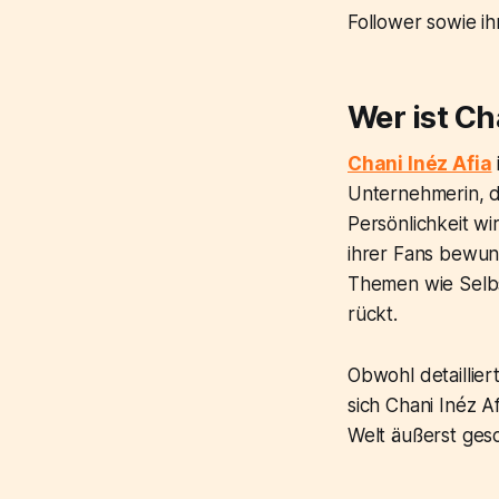
Follower sowie ih
Wer ist Ch
Chani Inéz Afia
Unternehmerin, d
Persönlichkeit wir
ihrer Fans bewund
Themen wie Selbs
rückt.
Obwohl detaillier
sich Chani Inéz Af
Welt äußerst gesc