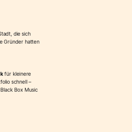
tadt, die sich
ie Gründer hatten
ik
für kleinere
olio schnell –
e Black Box Music