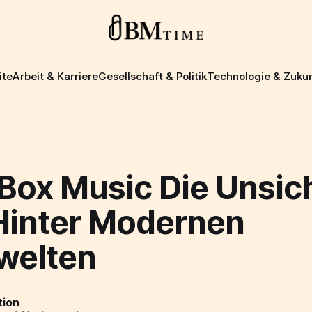
ite
Arbeit & Karriere
Gesellschaft & Politik
Technologie & Zukun
 Box Music Die Unsic
 Hinter Modernen
welten
tion