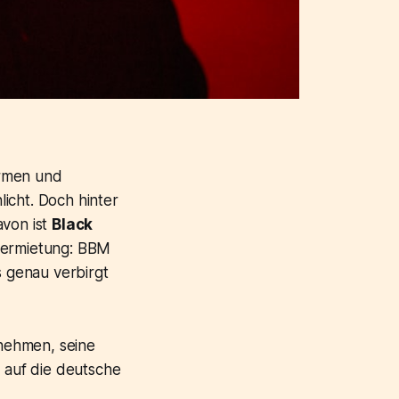
ormen und
icht. Doch hinter
avon ist
Black
vermietung: BBM
 genau verbirgt
nehmen, seine
s auf die deutsche