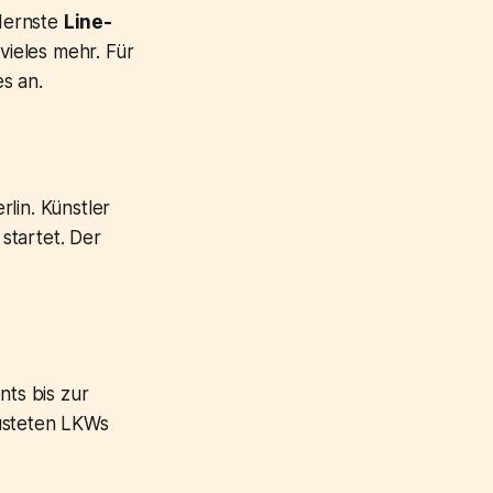
dernste
Line-
vieles mehr. Für
es an.
rlin. Künstler
startet. Der
ts bis zur
rüsteten LKWs