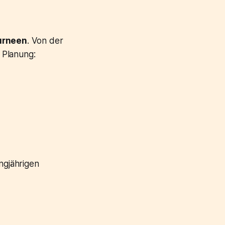
urneen
. Von der
 Planung:
ngjährigen