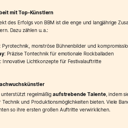
eit mit Top-Künstlern
pekt des Erfolgs von BBM ist die enge und langjährige Zu
n. Dazu zählen u. a.:
: Pyrotechnik, monströse Bühnenbilder und kompromissl
ay
: Präzise Tontechnik für emotionale Rockballaden
d
: Innovative Lichtkonzepte für Festivalauftritte
 Nachwuchskünstler
 unterstützt regelmäßig
aufstrebende Talente
, indem s
er Technik und Produktionsmöglichkeiten bieten. Viele Ba
ten so ihre ersten großen Auftritte verwirklichen.