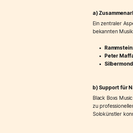
a) Zusammenarb
Ein zentraler As
bekannten Musiker
Rammstein
Peter Maff
Silbermon
b) Support für
Black Boxs Music
zu professionell
Solokünstler konn