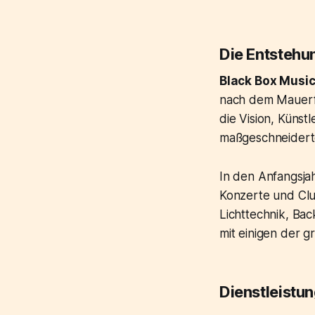
Die Entstehu
Black Box Musi
nach dem Mauerfa
die Vision, Künst
maßgeschneiderte
In den Anfangsja
Konzerte und Club
Lichttechnik, Bac
mit einigen der 
Dienstleistu