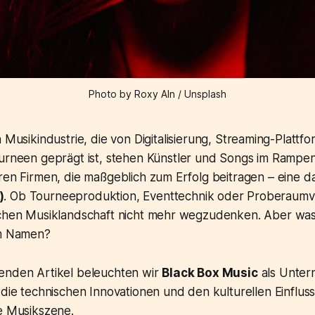
Photo by Roxy Aln / Unsplash
 Musikindustrie, die von Digitalisierung, Streaming-Plattf
urneen geprägt ist, stehen Künstler und Songs im Rampenl
ren Firmen, die maßgeblich zum Erfolg beitragen – eine d
)
. Ob Tourneeproduktion, Eventtechnik oder Proberaum
schen Musiklandschaft nicht mehr wegzudenken. Aber was
em Namen?
enden Artikel beleuchten wir
Black Box Music
als Unter
 die technischen Innovationen und den kulturellen Einflus
le Musikszene.